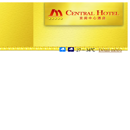
27 ~ 34℃
Détail météo