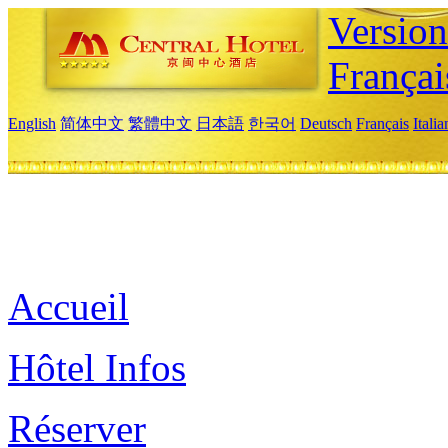
Versio
Françai
English
简体中文
繁體中文
日本語
한국어
Deutsch
Français
Itali
Accueil
Hôtel Infos
Réserver