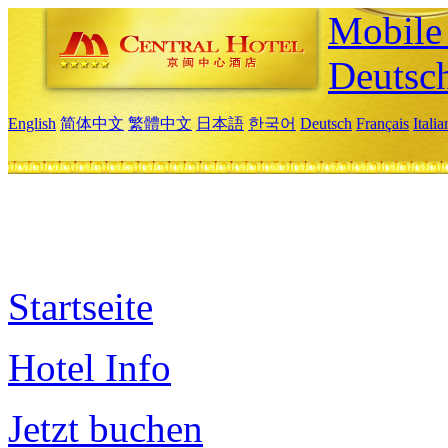
Mobile 
Deutsc
English
简体中文
繁體中文
日本語
한국어
Deutsch
Français
Itali
Startseite
Hotel Info
Jetzt buchen