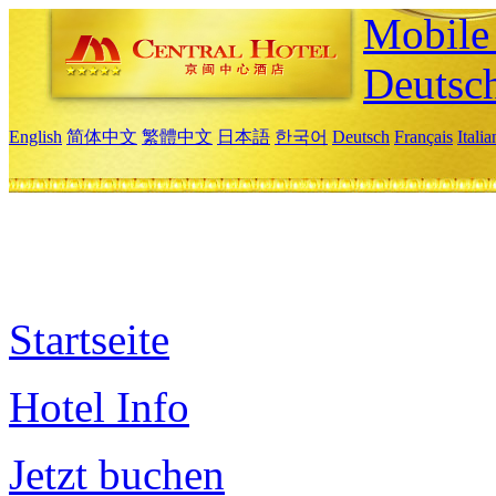
Mobile 
Deutsc
English
简体中文
繁體中文
日本語
한국어
Deutsch
Français
Itali
Startseite
Hotel Info
Jetzt buchen