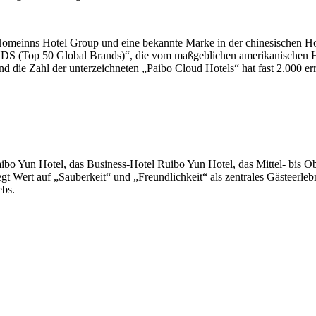
Homeinns Hotel Group und eine bekannte Marke in der chinesischen Ho
NDS (Top 50 Global Brands)“, die vom maßgeblichen amerikanischen
d die Zahl der unterzeichneten „Paibo Cloud Hotels“ hat fast 2.000 err
bo Yun Hotel, das Business-Hotel Ruibo Yun Hotel, das Mittel- bis O
t auf „Sauberkeit“ und „Freundlichkeit“ als zentrales Gästeerlebnis u
ebs.