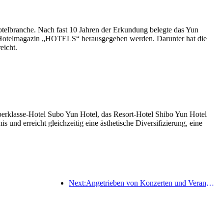
telbranche. Nach fast 10 Jahren der Erkundung belegte das Yun
 Hotelmagazin „HOTELS“ herausgegeben werden. Darunter hat die
eicht.
berklasse-Hotel Subo Yun Hotel, das Resort-Hotel Shibo Yun Hotel
nd erreicht gleichzeitig eine ästhetische Diversifizierung, eine
Next:Angetrieben von Konzerten und Veranstaltungen wird erwartet, dass die Hotelleistung in Hangzhou im März weiter steigt