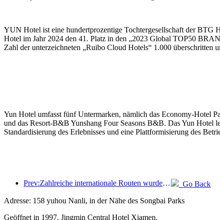
YUN Hotel ist eine hundertprozentige Tochtergesellschaft der BTG 
Hotel im Jahr 2024 den 41. Platz in den „2023 Global TOP50 BRA
Zahl der unterzeichneten „Ruibo Cloud Hotels“ 1.000 überschritten un
Yun Hotel umfasst fünf Untermarken, nämlich das Economy-Hotel Pai
und das Resort-B&B Yunshang Four Seasons B&B. Das Yun Hotel legt Wer
Standardisierung des Erlebnisses und eine Plattformisierung des Betri
Prev:Zahlreiche internationale Routen wurden kürzlich eröffnet und ausgebaut
Go Back
Adresse: 158 yuhou Nanli, in der Nähe des Songbai Parks
Geöffnet in 1997, Jingmin Central Hotel Xiamen.