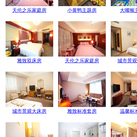
天伦之乐家庭房
小黄鸭主题房
大嘴猴
雅致双床房
天伦之乐家庭房
城市景观
城市景观大床房
雅致标准套房
温馨标