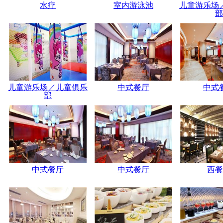
水疗
室内游泳池
儿童游乐场
部
儿童游乐场／儿童俱乐
中式餐厅
中式
部
中式餐厅
中式餐厅
西餐