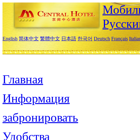
Мобиль
Русски
English
简体中文
繁體中文
日本語
한국어
Deutsch
Français
Itali
Главная
Информация
забронировать
Удобства