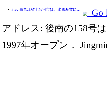
Prev:黒竜江省七台河市は、氷雪産業に関する全国初の条例を公布し、AIと氷雪スポーツの融合を奨励した。
Go 
アドレス: 後南の158
1997年オープン， Jingmin Ce