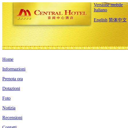
Versione mobile
Italiano
English
简体中文
Home
Informazioni
Prenota ora
Dotazioni
Foto
Notizia
Recensioni
Contatti