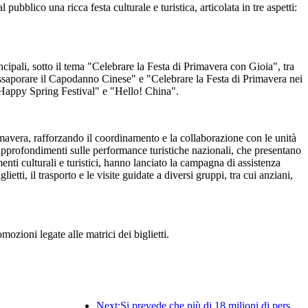
bblico una ricca festa culturale e turistica, articolata in tre aspetti:
incipali, sotto il tema "Celebrare la Festa di Primavera con Gioia", tra
Assaporare il Capodanno Cinese" e "Celebrare la Festa di Primavera nei
"Happy Spring Festival" e "Hello! China".
imavera, rafforzando il coordinamento e la collaborazione con le unità
i approfondimenti sulle performance turistiche nazionali, che presentano
timenti culturali e turistici, hanno lanciato la campagna di assistenza
ti, il trasporto e le visite guidate a diversi gruppi, tra cui anziani,
mozioni legate alle matrici dei biglietti.
Next:Si prevede che più di 18 milioni di persone entreranno e usciranno dal Paese durante i 9 giorni di festività della Festa di Primavera.