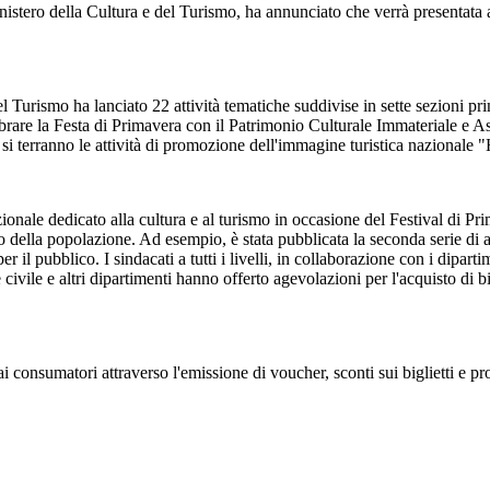
ero della Cultura e del Turismo, ha annunciato che verrà presentata al pu
del Turismo ha lanciato 22 attività tematiche suddivise in sette sezioni pr
brare la Festa di Primavera con il Patrimonio Culturale Immateriale e 
i terranno le attività di promozione dell'immagine turistica nazionale 
ionale dedicato alla cultura e al turismo in occasione del Festival di Pr
cio della popolazione. Ad esempio, è stata pubblicata la seconda serie d
per il pubblico. I sindacati a tutti i livelli, in collaborazione con i dipar
e e altri dipartimenti hanno offerto agevolazioni per l'acquisto di bigliet
i consumatori attraverso l'emissione di voucher, sconti sui biglietti e pro