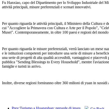
Fu Hanxiao, capo del Dipartimento per lo Sviluppo Industriale del Minist
attività principali, misure preferenziali e scenari innovativi.
Per quanto riguarda le attività principali, il Ministero della Cultura e 
cui "Accogliere la Primavera con Cultura e Arte per il Popolo", "Cele
Musei". Contemporaneamente, in oltre 100 paesi e regioni del mondo s
Per quanto riguarda le misure preferenziali, verrà lanciato un mese naz
e le istituzioni competenti per introdurre una serie di misure a benefi
una serie di progetti di alta qualità accessibili, vantaggiosi e piacevoli 
pubblica "Sending Blessings to Every Household", mentre l'aviazione civil
famiglie e turisti in arrivo.
Inoltre, diverse regioni forniranno oltre 360 milioni di yuan in sussidi a
Prev:Turismo a Huangshan: prevede di investire 530 milioni di yuan nella ristrutturazione degli hotel
Go Back